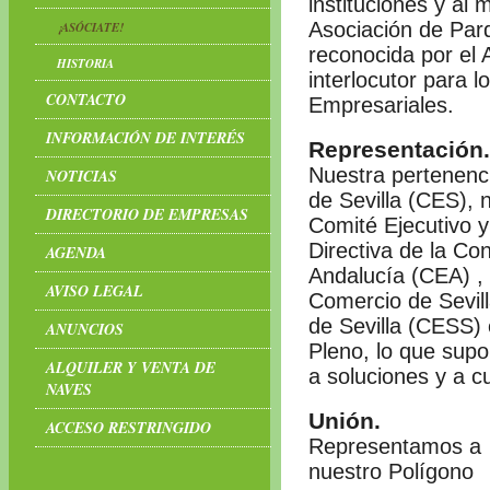
instituciones y al
Asociación de Parq
¡ASÓCIATE!
reconocida por el 
HISTORIA
interlocutor para 
CONTACTO
Empresariales.
INFORMACIÓN DE INTERÉS
Representación.
Nuestra pertenenc
NOTICIAS
de Sevilla (CES), 
DIRECTORIO DE EMPRESAS
Comité Ejecutivo y
Directiva de la C
AGENDA
Andalucía (CEA) ,
AVISO LEGAL
Comercio de Sevill
de Sevilla (CESS)
ANUNCIOS
Pleno, lo que supo
ALQUILER Y VENTA DE
a soluciones y a c
NAVES
Unión.
ACCESO RESTRINGIDO
Representamos a 
nuestro Polígono